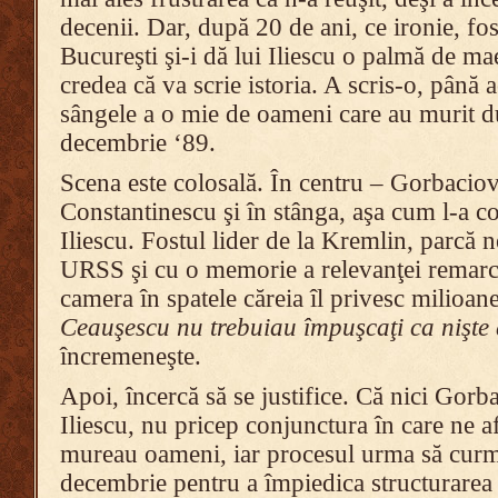
decenii. Dar, după 20 de ani, ce ironie, fost
Bucureşti şi-i dă lui Iliescu o palmă de ma
credea că va scrie istoria. A scris-o, până 
sângele a o mie de oameni care au murit d
decembrie ‘89.
Scena este colosală. În centru – Gorbaciov
Constantinescu şi în stânga, aşa cum l-a co
Iliescu. Fostul lider de la Kremlin, parcă 
URSS şi cu o memorie a relevanţei remarca
camera în spatele căreia îl privesc milioa
Ceauşescu nu trebuiau împuşcaţi ca nişte
încremeneşte.
Apoi, încercă să se justifice. Că nici Gorba
Iliescu, nu pricep conjunctura în care ne a
mureau oameni, iar procesul urma să curm
decembrie pentru a împiedica structurarea u