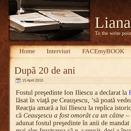
Liana
To the write poin
Home
Interviuri
FACEmyBOOK
După 20 de ani
15 April 2010
Fostul preşedinte Ion Iliescu a declarat la
lăsat în viaţă pe Ceauşescu, ’să poată ved
Reacţia amară a lui Iliescu la replica istor
că
Ceauşescu a fost omorât ca un câine
– 
adunat fostul preşedinte în anii de mandat 
mai ales frustrarea că n-a reuşit, deşi a în