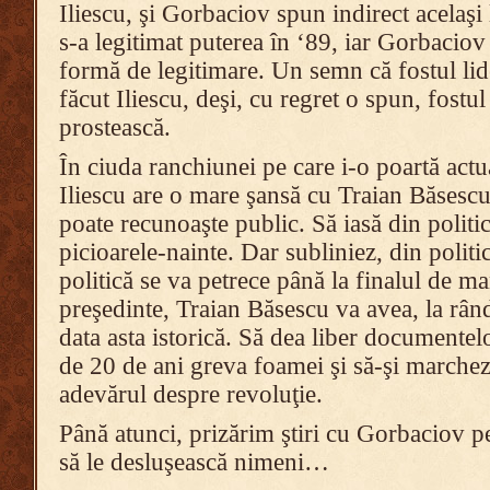
Iliescu, şi Gorbaciov spun indirect acelaşi
s-a legitimat puterea în ‘89, iar Gorbaci
formă de legitimare. Un semn că fostul lide
făcut Iliescu, deşi, cu regret o spun, fostu
prostească.
În ciuda ranchiunei pe care i-o poartă actu
Iliescu are o mare şansă cu Traian Băsescu
poate recunoaşte public. Să iasă din politic
picioarele-nainte. Dar subliniez, din politi
politică se va petrece până la finalul de ma
preşedinte, Traian Băsescu va avea, la rând
data asta istorică. Să dea liber documentel
de 20 de ani greva foamei şi să-şi marchez
adevărul despre revoluţie.
Până atunci, prizărim ştiri cu Gorbaciov p
să le desluşească nimeni…